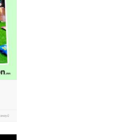
энгүй