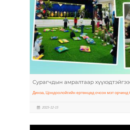
Сурагчдын амралтаар хүүхэдтэйгээ
Динза, Цондоолойгийн ертөнцөд очсон мэт орчинд б
2025-12-15