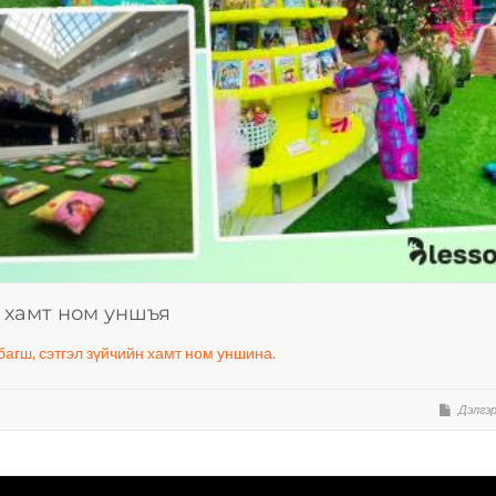
 хамт ном уншъя
агш, сэтгэл зүйчийн хамт ном уншина.
Дэлгэр