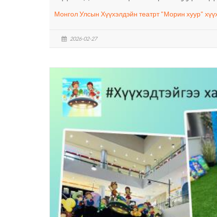
Монгол Улсын Хүүхэлдэйн театрт "Морин хуур" хүү
2026-02-27