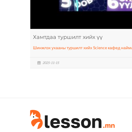
Хамтдаа туршилт хийх үү
Шинжлэх ухааны туршилт хийх Science кафед найм
2025-11-15