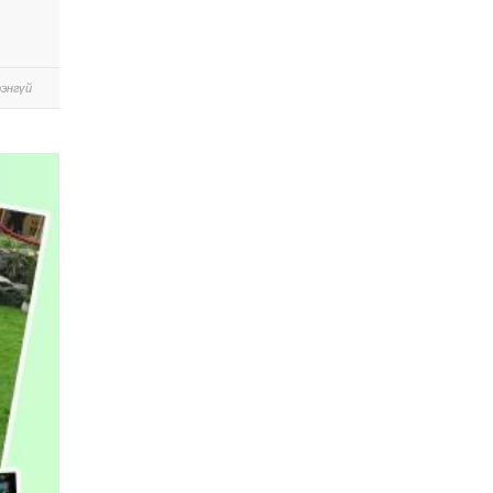
энгүй