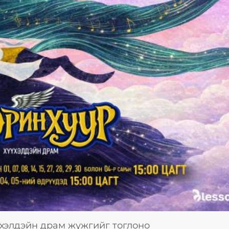
үхэлдэйн драм жүжгийг тоглоно