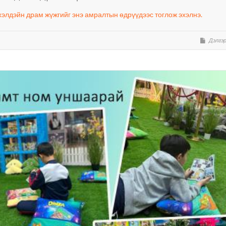
хэлдэйн драм жүжгийг энэ амралтын өдрүүдээс тоглож эхэлнэ.
Дэлгэр