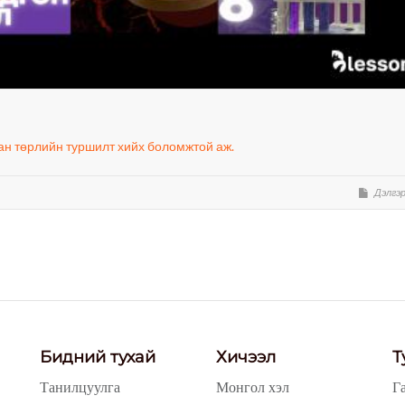
ан төрлийн туршилт хийх боломжтой аж.
Дэлгэр
Бидний тухай
Хичээл
Т
Танилцуулга
Монгол хэл
Г