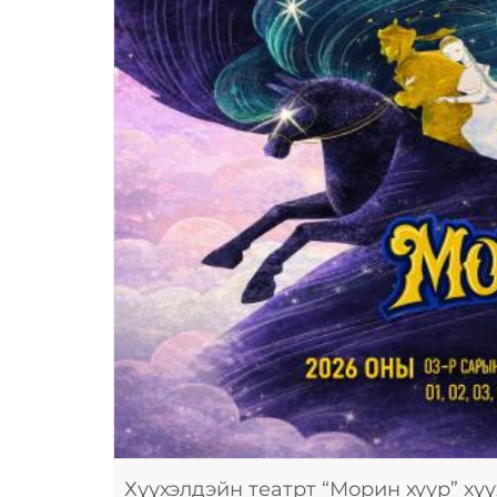
Хүүхэлдэйн театрт “Морин хуур” хү