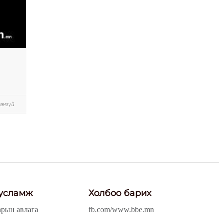
энгүй
усламж
Холбоо барих
арын авлага
fb.com/www.bbe.mn