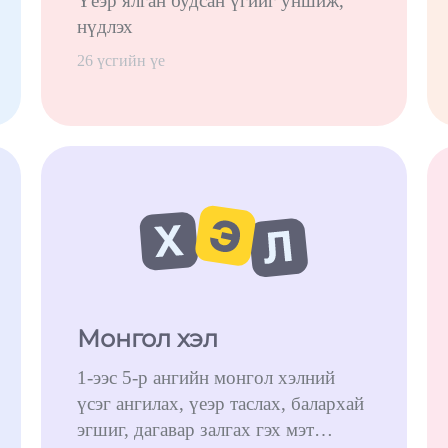
Үеэр ялган будсан үгийг уншиж,
нүдлэх
26 үсгийн үе
Монгол хэл
1-ээс 5-р ангийн монгол хэлний
үсэг ангилах, үеэр таслах, балархай
эгшиг, дагавар залгах гэх мэт…