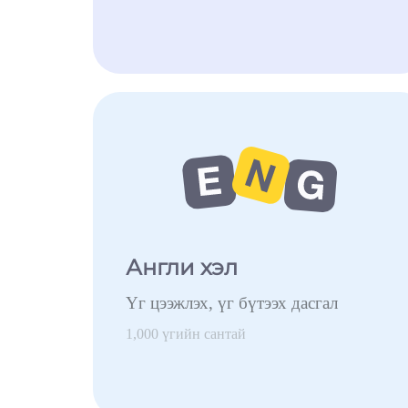
Англи хэл
Үг цээжлэх, үг бүтээх дасгал
1,000 үгийн сантай