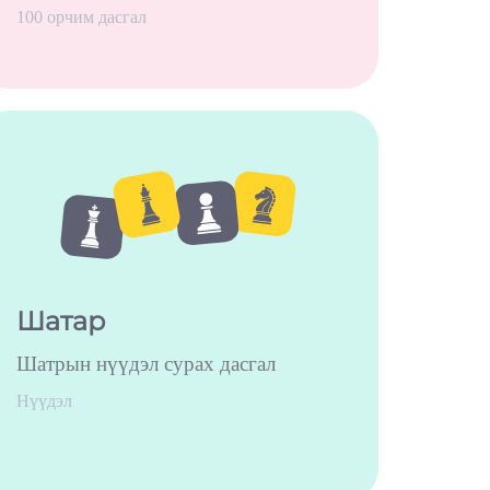
100 орчим дасгал
Шатар
Шатрын нүүдэл сурах дасгал
Нүүдэл