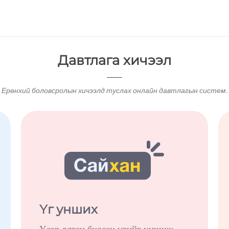
Давтлага хичээл
Ерөнхий боловсролын хичээлд туслах онлайн давтлагын систем.
Үг унших