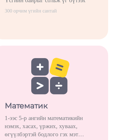
Үсгийн байрыг сольж үг бүтээх
300 орчим үгийн сантай
Математик
1-ээс 5-р ангийн математикийн
нэмэх, хасах, үржих, хуваах,
өгүүлбэртэй бодлого гэх мэт…