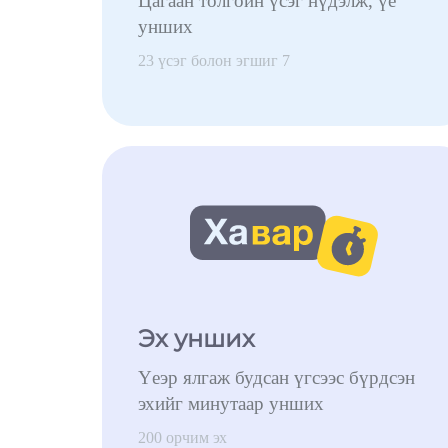
Цагаан толгойн үсэг нүдэлж, үе
унших
23 үсэг болон эгшиг 7
Эх унших
Үеэр ялгаж будсан үгсээс бүрдсэн
эхийг минутаар унших
200 орчим эх