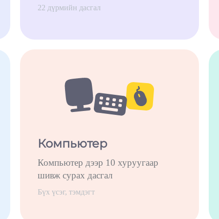
22 дүрмийн дасгал
Компьютер
Компьютер дээр 10 хуруугаар
шивж сурах дасгал
Бүх үсэг, тэмдэгт