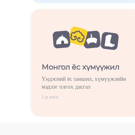
Монгол ёс хүмүүжил
Үндэсний ёс заншил, хүмүүжлийн
мэдлэг олгох дасгал
1-р анги