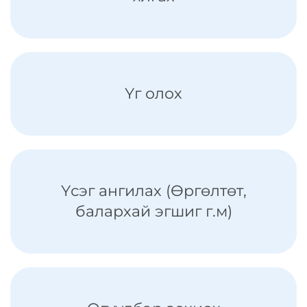
Үг олох
Үсэг ангилах (Өргөлтөт,
балархай эгшиг г.м)