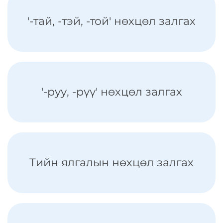
'-тай, -тэй, -той' нөхцөл залгах
'-руу, -рүү' нөхцөл залгах
Тийн ялгалын нөхцөл залгах