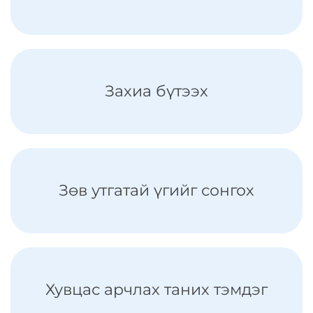
Захиа бүтээх
Зөв утгатай үгийг сонгох
Хувцас арчлах таних тэмдэг