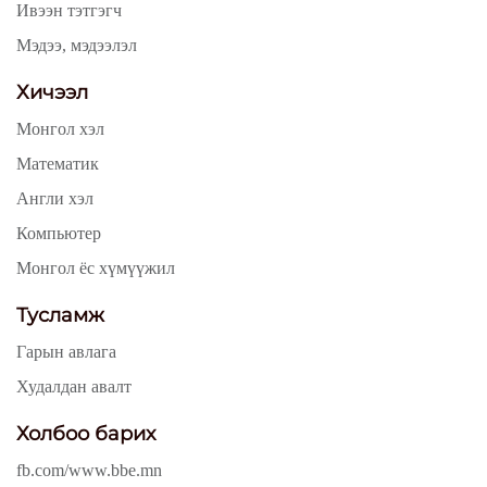
Ивээн тэтгэгч
Мэдээ, мэдээлэл
Хичээл
Монгол хэл
Математик
Англи хэл
Компьютер
Монгол ёс хүмүүжил
Тусламж
Гарын авлага
Худалдан авалт
Холбоо барих
fb.com/www.bbe.mn