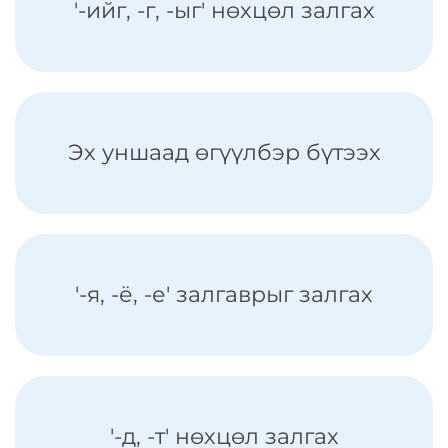
'-ийг, -г, -ыг' нөхцөл залгах
Эх уншаад өгүүлбэр бүтээх
'-я, -ё, -е' залгаврыг залгах
'-д, -т' нөхцөл залгах