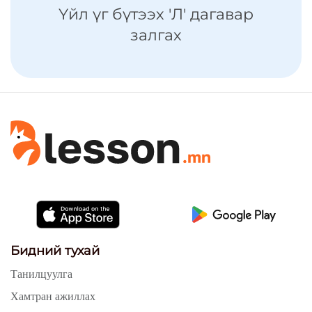
Үйл үг бүтээх 'Л' дагавар
залгах
Бидний тухай
Танилцуулга
Хамтран ажиллах