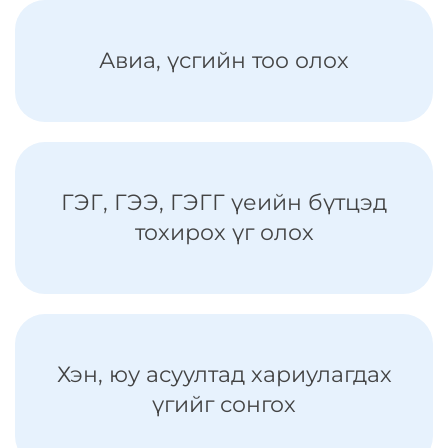
Авиа, үсгийн тоо олох
ГЭГ, ГЭЭ, ГЭГГ үеийн бүтцэд
тохирох үг олох
Хэн, юу асуултад хариулагдах
үгийг сонгох