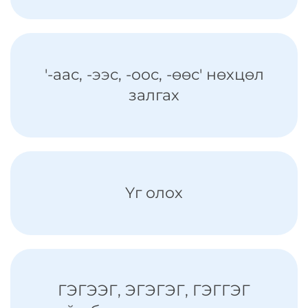
'-аас, -ээс, -оос, -өөс' нөхцөл
залгах
Үг олох
ГЭГЭЭГ, ЭГЭГЭГ, ГЭГГЭГ