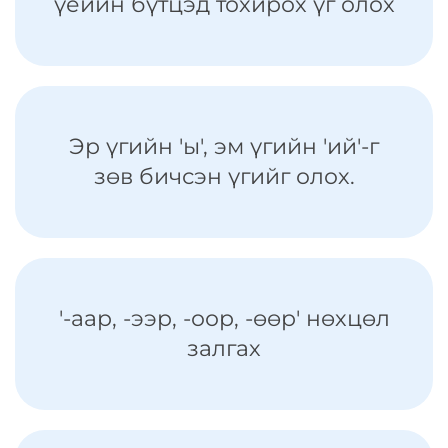
үеийн бүтцэд тохирох үг олох
Эр үгийн 'ы', эм үгийн 'ий'-г
зөв бичсэн үгийг олох.
'-аар, -ээр, -оор, -өөр' нөхцөл
залгах