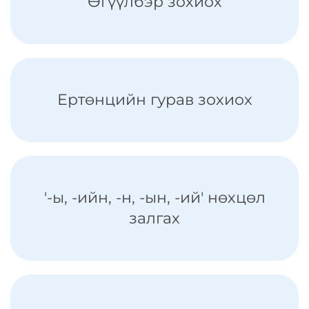
Өгүүлбэр зохиох
Ертөнцийн гурав зохиох
'-ы, -ийн, -н, -ын, -ий' нөхцөл
залгах