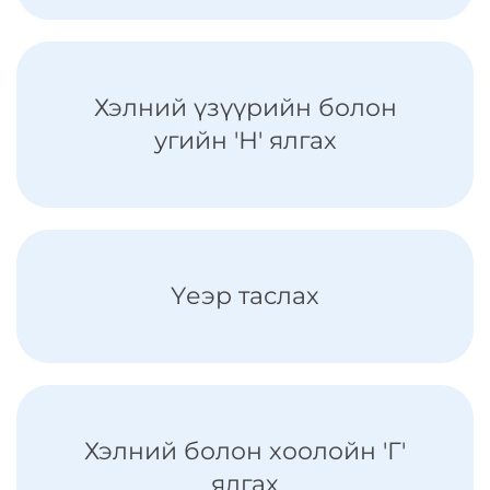
Хэлний үзүүрийн болон
угийн 'Н' ялгах
Үеэр таслах
Хэлний болон хоолойн 'Г'
ялгах