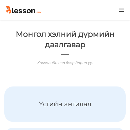
Togg
navi
Монгол хэлний дүрмийн
даалгавар
Хичээлийн нэр дээр дарна уу.
Үсгийн ангилал