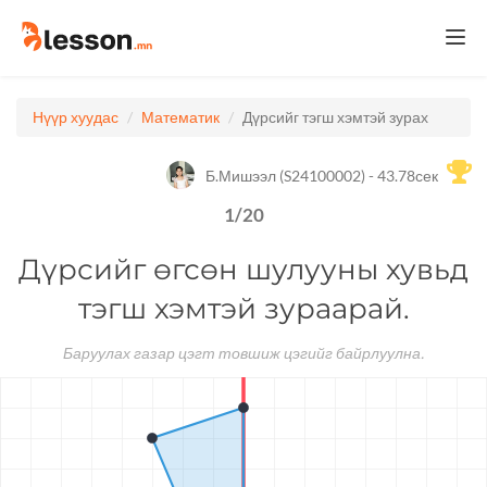
Togg
navi
Нүүр хуудас
Математик
Дүрсийг тэгш хэмтэй зурах
Б.Мишээл (S24100002) - 43.78сек
1
/
20
Дүрсийг өгсөн шулууны хувьд
тэгш хэмтэй зураарай.
Баруулах газар цэгт товшиж цэгийг байрлуулна.